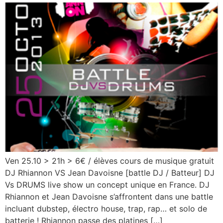
Ven 25.10 > 21h > 6€ / élèves cours de musique gratuit
DJ Rhiannon VS Jean Davoisne [battle DJ / Batteur] DJ
Vs DRUMS live show un concept unique en France. DJ
Rhiannon et Jean Davoisne s’affrontent dans une battle
incluant dubstep, électro house, trap, rap… et solo de
batterie ! Rhiannon passe des platines […]