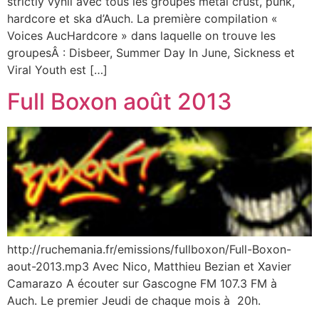
strictly vynil avec tous les groupes métal crust, punk,
hardcore et ska d’Auch. La première compilation «
Voices AucHardcore » dans laquelle on trouve les
groupesÂ : Disbeer, Summer Day In June, Sickness et
Viral Youth est […]
Full Boxon août 2013
http://ruchemania.fr/emissions/fullboxon/Full-Boxon-
aout-2013.mp3 Avec Nico, Matthieu Bezian et Xavier
Camarazo A écouter sur Gascogne FM 107.3 FM à
Auch. Le premier Jeudi de chaque mois à 20h.