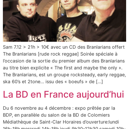
Sam 7.12 > 21h > 10€ avec un CD des Branlarians offert
The Branlarians [rude rock reggae] Soirée spéciale à
l’occasion de la sortie du premier album des Branlarians
au titre bien explicite « The first and maybe the only ».
The Branlarians, est un groupe rocksteady, early reggae,
ska 60’s et 2tone… issu des « boeufs » de […]
La BD en France aujourd’hui
Du 6 novembre au 4 décembre : expo prêtée par la
BDP, en parallèle du salon de la BD de Colomiers
Médiathèque de Saint-Clar Horaires d’ouverture:lundi
16h-18h,mercredi 14h-18h,jeudi 9h30-12h30,samedi 10h-