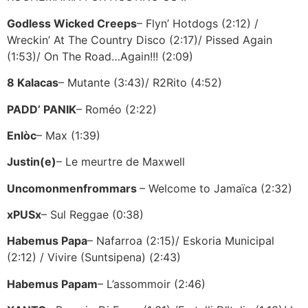
Godless Wicked Creeps
– Flyn’ Hotdogs (2:12) /
Wreckin’ At The Country Disco (2:17)/ Pissed Again
(1:53)/ On The Road…Again!!! (2:09)
8 Kalacas
– Mutante (3:43)/ R2Rito (4:52)
PADD’ PANIK
– Roméo (2:22)
Enlòc
– Max (1:39)
Justin(e)
– Le meurtre de Maxwell
Uncomonmenfrommars
– Welcome to Jamaïca (2:32)
xPUSx
– Sul Reggae (0:38)
Habemus Papa
– Nafarroa (2:15)/ Eskoria Municipal
(2:12) / Vivire (Suntsipena) (2:43)
Habemus Papam
– L’assommoir (2:46)