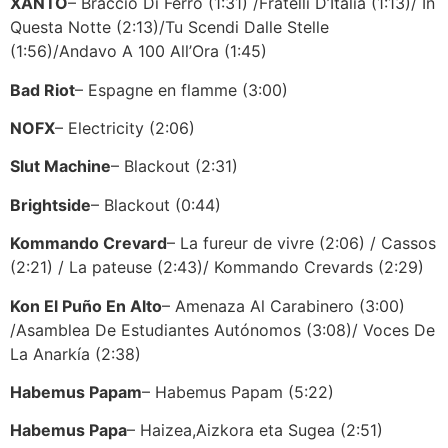
XANTO
– Braccio Di Ferro (1:31) /Fratelli D’Italia (1:13)/ In
Questa Notte (2:13)/Tu Scendi Dalle Stelle
(1:56)/Andavo A 100 All’Ora (1:45)
Bad Riot
– Espagne en flamme (3:00)
NOFX
– Electricity (2:06)
Slut Machine
– Blackout (2:31)
Brightside
– Blackout (0:44)
Kommando Crevard
– La fureur de vivre (2:06) / Cassos
(2:21) / La pateuse (2:43)/ Kommando Crevards (2:29)
Kon El Puño En Alto
– Amenaza Al Carabinero (3:00)
/Asamblea De Estudiantes Autónomos (3:08)/ Voces De
La Anarkía (2:38)
Habemus Papam
– Habemus Papam (5:22)
Habemus Papa
– Haizea,Aizkora eta Sugea (2:51)