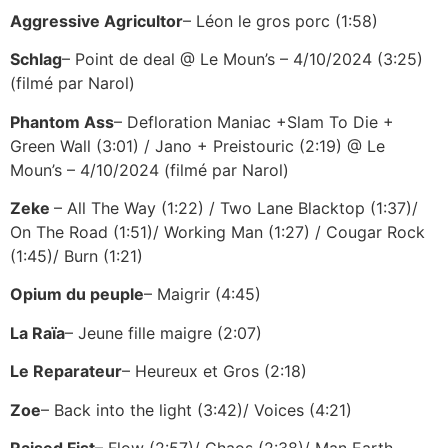
Aggressive Agricultor
– Léon le gros porc (1:58)
Schlag
– Point de deal @ Le Moun’s – 4/10/2024 (3:25)
(filmé par Narol)
Phantom Ass
– Defloration Maniac +Slam To Die +
Green Wall (3:01) / Jano + Preistouric (2:19) @ Le
Moun’s – 4/10/2024 (filmé par Narol)
Zeke
– All The Way (1:22) / Two Lane Blacktop (1:37)/
On The Road (1:51)/ Working Man (1:27) / Cougar Rock
(1:45)/ Burn (1:21)
Opium du peuple
– Maigrir (4:45)
La Raïa
– Jeune fille maigre (2:07)
Le Reparateur
– Heureux et Gros (2:18)
Zoe
– Back into the light (3:42)/ Voices (4:21)
Raised Fist
– Flow (2:57)/ Chaos (2:38)/ Man Earth