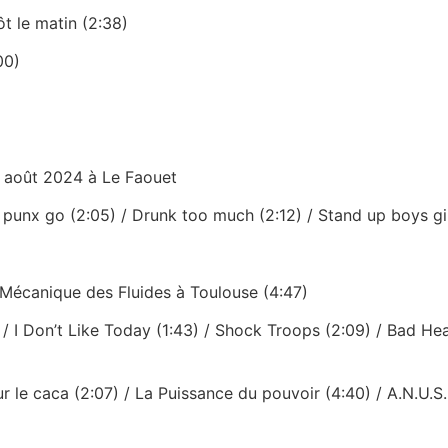
ôt le matin (2:38)
00)
10 août 2024 à Le Faouet
 punx go (2:05) / Drunk too much (2:12) / Stand up boys gir
a Mécanique des Fluides à Toulouse (4:47)
) / I Don’t Like Today (1:43) / Shock Troops (2:09) / Bad Head
sur le caca (2:07) / La Puissance du pouvoir (4:40) / A.N.U.S