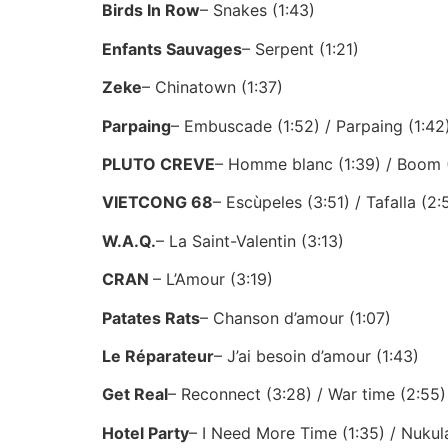
Birds In Row
– Snakes (1:43)
Enfants Sauvages
– Serpent (1:21)
Zeke
– Chinatown (1:37)
Parpaing
– Embuscade (1:52) / Parpaing (1:42
PLUTO CREVE
– Homme blanc (1:39) / Boom 
VIETCONG 68
– Escùpeles (3:51) / Tafalla (2
W.A.Q.
– La Saint-Valentin (3:13)
CRAN
– L’Amour (3:19)
Patates Rats
– Chanson d’amour (1:07)
Le Réparateur
– J’ai besoin d’amour (1:43)
Get Real
– Reconnect (3:28) / War time (2:55)
Hotel Party
– I Need More Time (1:35) / Nukula