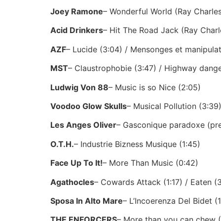
Joey Ramone
– Wonderful World (Ray Charles
Acid Drinkers
– Hit The Road Jack (Ray Charl
AZF
– Lucide (3:04) / Mensonges et manipulati
MST
– Claustrophobie (3:47) / Highway dange
Ludwig Von 88
– Music is so Nice (2:05)
Voodoo Glow Skulls
– Musical Pollution (3:39
Les Anges Oliver
– Gasconique paradoxe (pre
O.T.H.
– Industrie Bizness Musique (1:45)
Face Up To It!
– More Than Music (0:42)
Agathocles
– Cowards Attack (1:17) / Eaten (
Sposa In Alto Mare
– L’Incoerenza Del Bidet (
THE ENFORCERS
– More than you can chew (