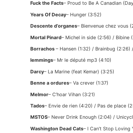
Fuck the Facts
– Proud to Be A Canadian (Day
Years Of Decay
– Hunger (3:52)
Descente d’organes
– Bienvenue chez vous (
Mortal Pinard
– Michel in side (2:56) / Bibine 
Borrachos
– Hansen (1:32) / Brainbug (2:26) 
lemmings
– Mr le député mp3 (4:10)
Darcy
– La Marine (feat Kemar) (3:25)
Benne a ordures
– Va crever (1:37)
Melmor
– C’hoar Vihan (3:21)
Tados
– Envie de rien (4:20) / Pas de place (2
MSTOS
– Never Drink Enough (2:04) / Unicycle
Washington Dead Cats
– I Can’t Stop Loving 