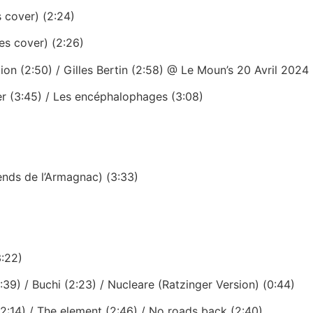
 cover) (2:24)
es cover) (2:26)
on (2:50) / Gilles Bertin (2:58) @ Le Moun’s 20 Avril 2024 
r (3:45) / Les encéphalophages (3:08)
)
nds de l’Armagnac) (3:33)
3:22)
1:39) / Buchi (2:23) / Nucleare (Ratzinger Version) (0:44)
2:14) / The element (2:46) / No roads back (2:40)