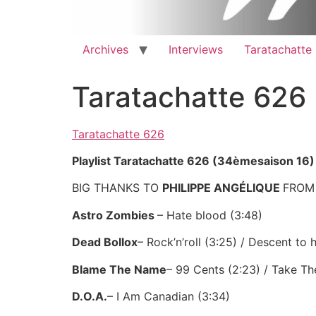
Archives
Interviews
Taratachatte
Taratachatte 626
Taratachatte 626
Playlist Taratachatte 626 (34èmesaison 16) 
BIG THANKS TO
PHILIPPE
ANGÉLIQUE
FROM
Astro Zombies
– Hate blood (3:48)
Dead Bollox
– Rock’n’roll (3:25) / Descent to h
Blame The Name
– 99 Cents (2:23) / Take The
D.O.A.
– I Am Canadian (3:34)