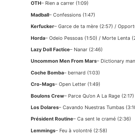
OTH
– Rien a carrer (1:09)
Madball
– Confessions (1:47)
Kerfucker
– Garce de ta mère (2:57) / Opportu
Horda
– Odeio Pessoas (1:50) / Morte Lenta (
Lazy Doll Factice
– Nanar (2:46)
Uncommon Men From Mars
– Dictionary man
Coche Bomba
– bernard (1:03)
Cro-Mags
– Open Letter (1:49)
Boulons Crew
– Parce Qu’on A La Rage (2:17)
Los Dolares
– Cavando Nuestras Tumbas (3:10
Président Routine
– Ca sent le cramé (2:36)
Lemmings
– Feu à volontré (2:58)