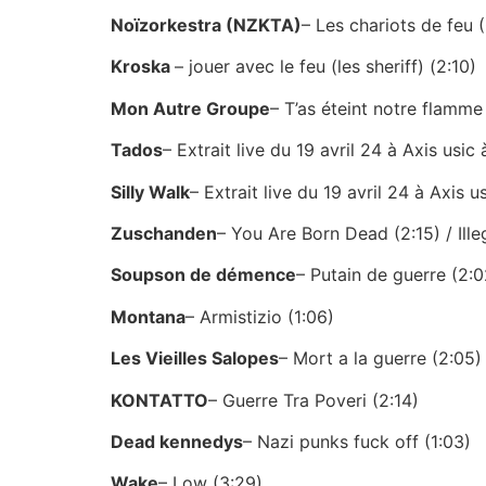
Noïzorkestra (NZKTA)
– Les chariots de feu 
Kroska
– jouer avec le feu (les sheriff) (2:10)
Mon Autre Groupe
– T’as éteint notre flamme
Tados
– Extrait live du 19 avril 24 à Axis usic
Silly Walk
– Extrait live du 19 avril 24 à Axis u
Zuschanden
– You Are Born Dead (2:15) / Ille
Soupson de démence
– Putain de guerre (2:0
Montana
– Armistizio (1:06)
Les Vieilles Salopes
– Mort a la guerre (2:05)
KONTATTO
– Guerre Tra Poveri (2:14)
Dead kennedys
– Nazi punks fuck off (1:03)
Wake
– Low (3:29)