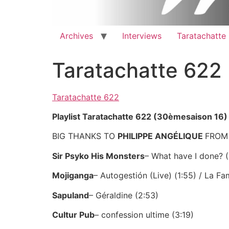
Archives
Interviews
Taratachatte
Taratachatte 622
Taratachatte 622
Playlist Taratachatte 622 (30èmesaison 16) 
BIG THANKS TO
PHILIPPE
ANGÉLIQUE
FROM
Sir Psyko His Monsters
– What have I done? (
Mojiganga
– Autogestión (Live) (1:55) / La Fam
Sapuland
– Géraldine (2:53)
Cultur Pub
– confession ultime (3:19)