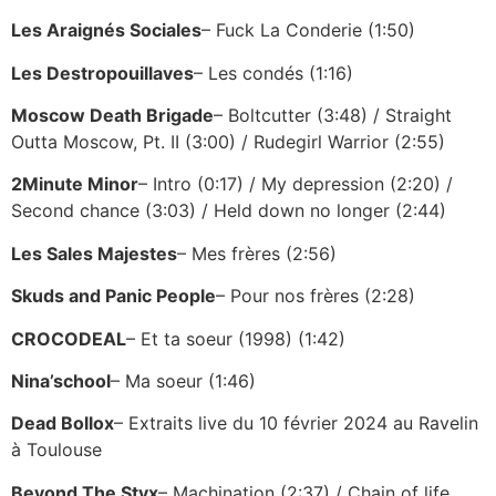
Les Araignés Sociales
– Fuck La Conderie (1:50)
Les Destropouillaves
– Les condés (1:16)
Moscow Death Brigade
– Boltcutter (3:48) / Straight
Outta Moscow, Pt. II (3:00) / Rudegirl Warrior (2:55)
2Minute Minor
– Intro (0:17) / My depression (2:20) /
Second chance (3:03) / Held down no longer (2:44)
Les Sales Majestes
– Mes frères (2:56)
Skuds and Panic People
– Pour nos frères (2:28)
CROCODEAL
– Et ta soeur (1998) (1:42)
Nina’school
– Ma soeur (1:46)
Dead Bollox
– Extraits live du 10 février 2024 au Ravelin
à Toulouse
Beyond The Styx
– Machination (2:37) / Chain of life