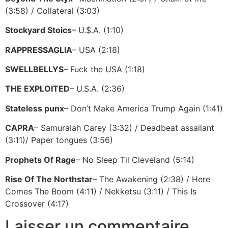
(3:58) / Collateral (3:03)
Stockyard Stoics
– U.$.A. (1:10)
RAPPRESSAGLIA
– USA (2:18)
SWELLBELLYS
– Fuck the USA (1:18)
THE EXPLOITED
– U.S.A. (2:36)
Stateless punx
– Don’t Make America Trump Again (1:41)
CAPRA
– Samuraiah Carey (3:32) / Deadbeat assailant
(3:11)/ Paper tongues (3:56)
Prophets Of Rage
– No Sleep Til Cleveland (5:14)
Rise Of The Northstar
– The Awakening (2:38) / Here
Comes The Boom (4:11) / Nekketsu (3:11) / This Is
Crossover (4:17)
Laisser un commentaire