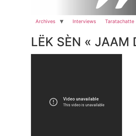
Archives
Interviews
Taratachatte
LËK SÈN « JAAM