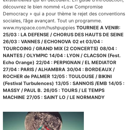
découvrez le bien nommé «Low Compromise
Democracy » qui a pour thème le rejet des conventions
sociales, l’âge avançant. Tout un programme.
www.myspace.com/hushpuppies
TOURNEE A VENIR:
25/03 : LA DEFENSE / CHORUS DES HAUTS DE SEINE
26/03 : VANNES / ECHONOVA
02 et 03/04 :
TOURCOING / GRAND MIX (2 CONCERTS)
08/04 :
NANTES / OLYMPIC
14/04 : LYON / CLACSON (Fest.
Echo Orange)
22/04 : PERPIGNAN / EL MEDIATOR
27/04 : PARIS / ALHAMBRA
30/04 : BORDEAUX /
ROCHER de PALMER
12/05 : TOULOUSE / BIKINI
(Festival Turbulences)
13/05 : SANNOIS /EMB
14/05 :
MASSY / PAUL B.
26/05 : TOURS / LE TEMPS
MACHINE
27/05 : SAINT LO / LE NORMANDY