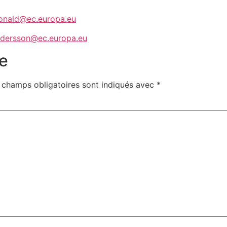
onald@ec.europa.eu
ndersson@ec.europa.eu
e
 champs obligatoires sont indiqués avec
*