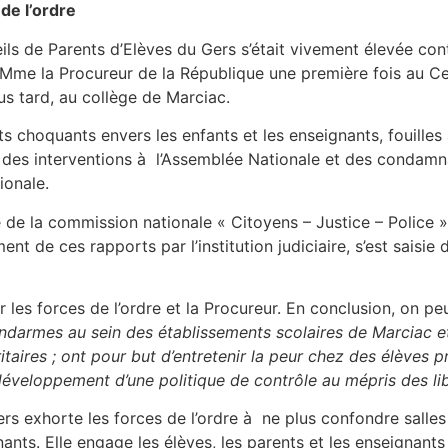
de l’ordre
ils de Parents d’Elèves du Gers s’était vivement élevée con
 Mme la Procureur de la République une première fois au C
us tard, au collège de Marciac.
 choquants envers les enfants et les enseignants, fouilles 
 des interventions à l’Assemblée Nationale et des condamn
ionale.
de la commission nationale « Citoyens – Justice – Police » s
ment de ces rapports par l’institution judiciaire, s’est saisie
 les forces de l’ordre et la Procureur. En conclusion, on pe
ndarmes au sein des établissements scolaires de Marciac et
itaires ; ont pour but d’entretenir la peur chez des élèves p
 développement d’une politique de contrôle au mépris des lib
rs exhorte les forces de l’ordre à ne plus confondre salles
nants. Elle engage les élèves, les parents et les enseignant