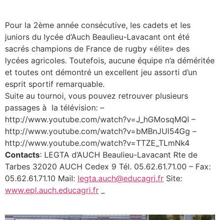
Pour la 2ème année consécutive, les cadets et les
juniors du lycée d’Auch Beaulieu-Lavacant ont été
sacrés champions de France de rugby «élite» des
lycées agricoles. Toutefois, aucune équipe n’a déméritée
et toutes ont démontré un excellent jeu assorti d’un
esprit sportif remarquable.
Suite au tournoi, vous pouvez retrouver plusieurs
passages à la télévision: –
http://www.youtube.com/watch?v=J_hGMosqMQI –
http://www.youtube.com/watch?v=bMBnJUl54Gg –
http://www.youtube.com/watch?v=TTZE_TLmNk4
Contacts
: LEGTA d’AUCH Beaulieu-Lavacant Rte de
Tarbes 32020 AUCH Cedex 9 Tél. 05.62.61.71.00 – Fax:
05.62.61.71.10 Mail:
legta.auch@educagri.fr
Site:
www.epl.auch.educagri.fr
_