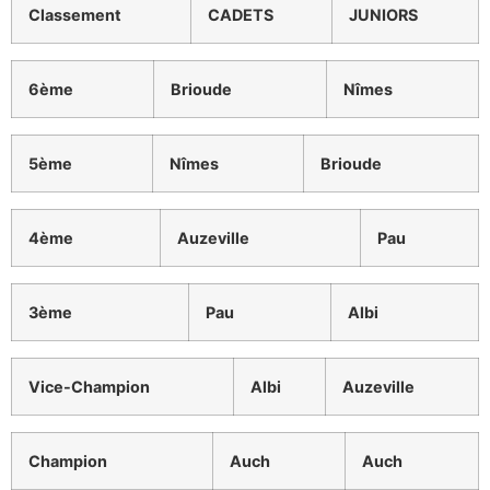
Classement
CADETS
JUNIORS
6
ème
Brioude
Nîmes
5
ème
Nîmes
Brioude
4
ème
Auzeville
Pau
3
ème
Pau
Albi
Vice-Champion
Albi
Auzeville
Champion
Auch
Auch