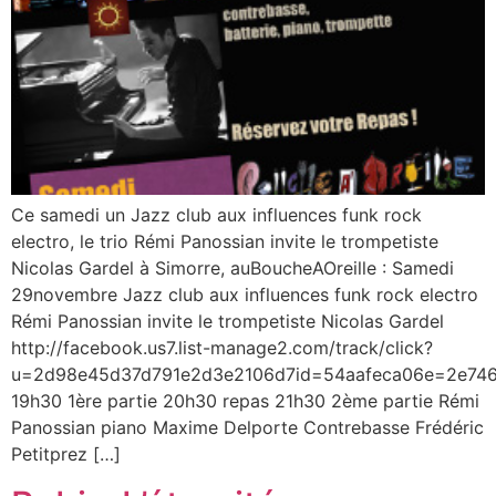
Ce samedi un Jazz club aux influences funk rock
electro, le trio Rémi Panossian invite le trompetiste
Nicolas Gardel à Simorre, auBoucheAOreille : Samedi
29novembre Jazz club aux influences funk rock electro
Rémi Panossian invite le trompetiste Nicolas Gardel
http://facebook.us7.list-manage2.com/track/click?
u=2d98e45d37d791e2d3e2106d7id=54aafeca06e=2e74
19h30 1ère partie 20h30 repas 21h30 2ème partie Rémi
Panossian piano Maxime Delporte Contrebasse Frédéric
Petitprez […]