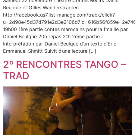
Samedi 22 novembre Théâtre Contes Récits Daniel
Beulque et Gilles Wanderstraeten
http://facebook.us7.list-manage.com/track/click?
u=2d98e45d37d791e2d3e2106d7id=616b56f859e=2e74
19h00 1ère partie contes marocains pour la fmaille par
Daniel Beulque 20h repas 21h 2ème partie :
Interprétation par Daniel Beulque d’un texte d’Eric
Emmanuel Shmitt Suivit d’une lecture […]
2º RENCONTRES TANGO –
TRAD