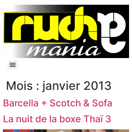
Mois :
janvier 2013
Barcella + Scotch & Sofa
La nuit de la boxe Thaï 3