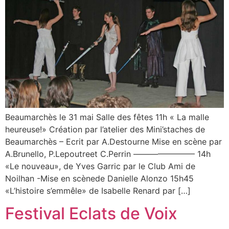
Beaumarchès le 31 mai Salle des fêtes 11h « La malle
heureuse!» Création par l’atelier des Mini’staches de
Beaumarchès – Ecrit par A.Destourne Mise en scène par
A.Brunello, P.Lepoutreet C.Perrin ———————– 14h
«Le nouveau», de Yves Garric par le Club Ami de
Noilhan -Mise en scènede Danielle Alonzo 15h45
«L’histoire s’emmêle» de Isabelle Renard par […]
Festival Eclats de Voix