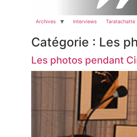
Archives
Interviews
Taratachatte
Catégorie :
Les p
Les photos pendant Ci