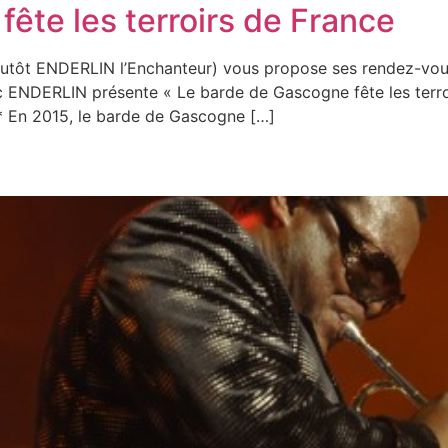
ête les terroirs de France
plutôt ENDERLIN l’Enchanteur) vous propose ses rendez-vou
 ENDERLIN présente « Le barde de Gascogne fête les terroi
En 2015, le barde de Gascogne […]