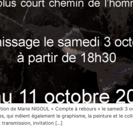
ition de Marie NIGOUL « Compte à rebours » le samedi 3 oc
es, qui mêlent également le graphisme, la peinture et le col
 transmission, invitation […]