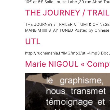
10€ et 5€ Salle Louise Labé ,30 rue Abbé Tou
THE JOURNEY / TRAIL
THE JOURNEY / TRAILER // TUMI & CHINE
MANBIM !!!!! STAY TUNED Posted by Chinese M
UTL
http://ruchemania.fr/IMG/mp3/utl-4.mp3 Docu
Marie NIGOUL « Compt