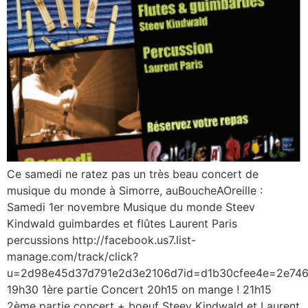
Ce samedi ne ratez pas un très beau concert de
musique du monde à Simorre, auBoucheAOreille :
Samedi 1er novembre Musique du monde Steev
Kindwald guimbardes et flûtes Laurent Paris
percussions http://facebook.us7.list-
manage.com/track/click?
u=2d98e45d37d791e2d3e2106d7id=d1b30cfee4e=2e74
19h30 1ère partie Concert 20h15 on mange ! 21h15
2ème partie concert + boeuf Steev Kindwald et Laurent