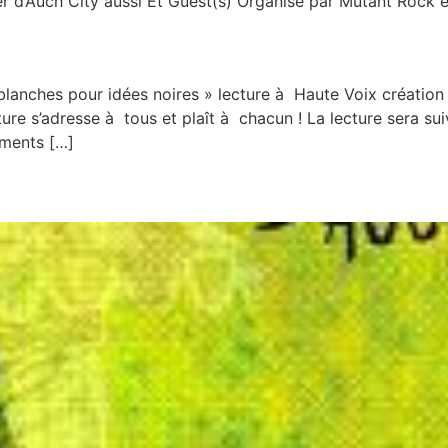
er d’Auch City aussi Et Guest(s) Organisé par Mutant Rock
anches pour idées noires » lecture à Haute Voix création 
ure s’adresse à tous et plaît à chacun ! La lecture sera suiv
ements […]