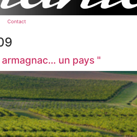
Contact
09
" armagnac… un pays "